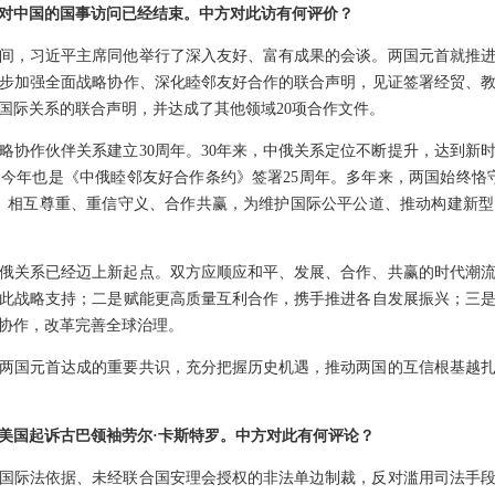
对中国的国事访问已经结束。中方对此访有何评价？
间，习近平主席同他举行了深入友好、富有成果的会谈。两国元首就推
步加强全面战略协作、深化睦邻友好合作的联合声明，见证签署经贸、教
国际关系的联合声明，并达成了其他领域20项合作文件。
略协作伙伴关系建立30周年。30年来，中俄关系定位不断提升，达到新
今年也是《中俄睦邻友好合作条约》签署25周年。多年来，两国始终恪
、相互尊重、重信守义、合作共赢，为维护国际公平公道、推动构建新
俄关系已经迈上新起点。双方应顺应和平、发展、合作、共赢的时代潮
此战略支持；二是赋能更高质量互利合作，携手推进各自发展振兴；三
协作，改革完善全球治理。
两国元首达成的重要共识，充分把握历史机遇，推动两国的互信根基越
美国起诉古巴领袖劳尔·卡斯特罗。中方对此有何评论？
国际法依据、未经联合国安理会授权的非法单边制裁，反对滥用司法手