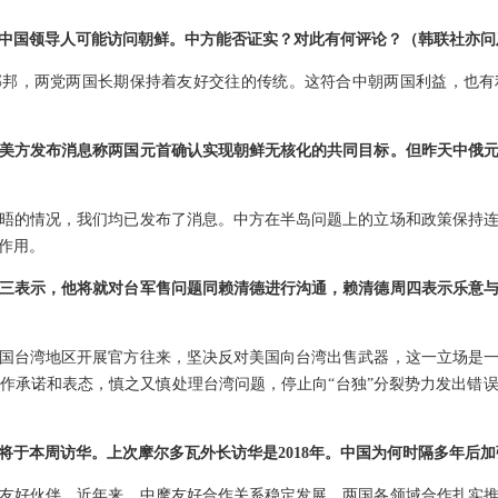
中国领导人可能访问朝鲜。中方能否证实？对此有何评论？（韩联社亦问
邻邦，两党两国长期保持着友好交往的传统。这符合中朝两国利益，也有
美方发布消息称两国元首确认实现朝鲜无核化的共同目标。但昨天中俄
晤的情况，我们均已发布了消息。中方在半岛问题上的立场和政策保持
作用。
三表示，他将就对台军售问题同赖清德进行沟通，赖清德周四表示乐意
国台湾地区开展官方往来，坚决反对美国向台湾出售武器，这一立场是
作承诺和表态，慎之又慎处理台湾问题，停止向“台独”分裂势力发出错
将于本周访华。上次摩尔多瓦外长访华是2018年。中国为何时隔多年后
友好伙伴。近年来，中摩友好合作关系稳定发展，两国各领域合作扎实