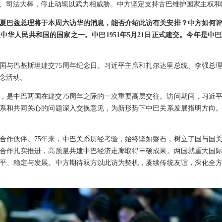
、司法大棒，停止动辄以武力相威胁。中方坚定支持古巴维护国家主权和
夏巴兹总理将于本周六访华的消息，能否介绍此访有关安排？中方如何
华人民共和国的国家之一。中巴1951年5月21日正式建交。今年是中
国与巴基斯坦建交75周年纪念日。习近平主席和扎尔达里总统、李强总
念活动。
，是中巴两国在建交75周年之际的一次重要高层交往。访问期间，习近
系和共同关心的问题深入交换意见，为新形势下中巴关系发展指明方向。
合作伙伴。75年来，中巴关系历经考验，始终坚如磐石，树立了国与国
合作扎实推进，高质量共建中巴经济走廊取得丰硕成果。两国就重大国
平、稳定与发展。中方期待双方以此访为契机，赓续传统友谊，深化全