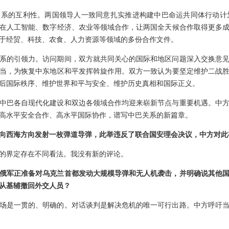
系的互利性。两国领导人一致同意扎实推进构建中巴命运共同体行动计划，
在人工智能、数字经济、农业等领域合作，让两国全天候合作取得更多
于经贸、科技、农食、人力资源等领域的多份合作文件。
系的引领力。访问期间，双方就共同关心的国际和地区问题深入交换意
当，为恢复中东地区和平发挥斡旋作用。双方一致认为要坚定维护二战
后国际秩序、维护世界和平与安全、维护历史真相和国际正义。
中巴各自现代化建设和双边各领域合作均迎来崭新节点与重要机遇。中方
高水平安全合作、高水平国际协作，谱写中巴关系的新篇章。
向西海方向发射一枚弹道导弹，此举违反了联合国安理会决议，中方对此
的界定存在不同看法。我没有新的评论。
俄军正准备对乌克兰首都发动大规模导弹和无人机袭击，并明确说其他
从基辅撤回外交人员？
场是一贯的、明确的。对话谈判是解决危机的唯一可行出路。中方呼吁