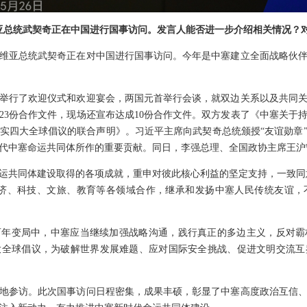
维亚总统武契奇正在中国进行国事访问。发言人能否进一步介绍相关情况？
维亚总统武契奇正在对中国进行国事访问。今年是中塞建立全面战略伙伴
举行了欢迎仪式和欢迎宴会，两国元首举行会谈，就双边关系以及共同
23份合作文件，现场还宣布达成10份合作文件。双方发表了《中塞关于
实四大全球倡议的联合声明》。习近平主席向武契奇总统颁授“友谊勋章
代中塞命运共同体所作的重要贡献。同日，李强总理、全国政协主席王沪
运共同体建设取得的各项成就，重申对彼此核心利益的坚定支持，一致同意
、经济、科技、文旅、教育等各领域合作，继承和发扬中塞人民传统友谊
百年变局中，中塞应当继续加强战略沟通，践行真正的多边主义，反对霸
大全球倡议，为破解世界发展难题、应对国际安全挑战、促进文明交流互
地参访。此次国事访问日程密集，成果丰硕，彰显了中塞高度政治互信