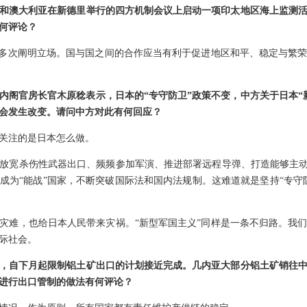
和澳大利亚在新德里举行的四方机制会议上启动一项印太地区海上监测
何评论？
已多次阐明立场。国与国之间的合作应当有利于促进地区和平、稳定与繁
内阁官房长官木原稔表示，日本的“专守防卫”政策不变，中方关于日本“
不会发生改变。请问中方对此有何回应？
关注的是日本怎么做。
放宽杀伤性武器出口、频频参加军演、推进部署远程导弹、打造能够主动
成为“能战”国家，不断突破国际法和国内法规制。这难道就是坚持“专守
灾难，也给日本人民带来灾祸。“新型军国主义”同样是一条不归路。我
际社会。
，自下月起限制铝土矿出口的计划接近完成。几内亚大部分铝土矿销往中
进行出口管制的做法有何评论？