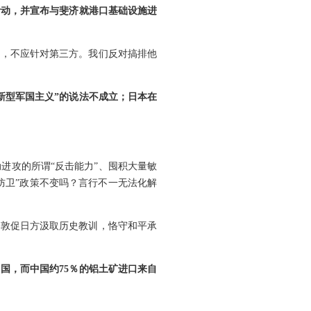
活动，并宣布与斐济就港口基础设施进
荣，不应针对第三方。我们反对搞排他
新型军国主义”的说法不成立；日本在
进攻的所谓“反击能力”、囤积大量敏
防卫”政策不变吗？言行不一无法化解
们敦促日方汲取历史教训，恪守和平承
国，而中国约75％的铝土矿进口来自