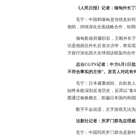
《人民日报》记者：缅甸外长丁
毛宁：中国和缅甸是传统友好邻
相助，持续深化全面战略合作，给两
缅甸新政府履职后，王毅外长于
访是他就任外长后首次访华，将实现
方探讨深化四大全球倡议框架内合作
总台CGTN记者：中方6月1
不符合事实的主张”。发言人对此有
毛宁：日本避重就轻、自欺欺人
始终未能深刻反省历史，反而以“集
图通过偷换概念，欺骗日本国内和国
数字不会说谎，文字游戏无法洗
法新社记者：所罗门群岛总理威
毛宁：中国同所罗门群岛是新时