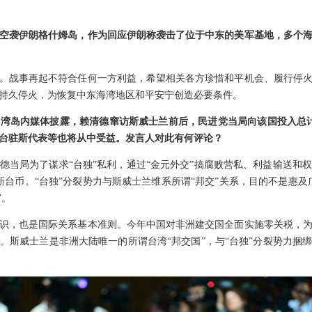
空袭伊朗格什姆岛，作为回应伊朗称袭击了位于中东的美军基地，多个
。战事再起不符合任何一方利益，希望相关各方珍惜和平机会、履行停
持久停火，为恢复中东海湾地区和平安宁创造必要条件。
湾岛内媒体披露，赖清德窜访斯威士兰前后，民进党当局向该国投入总计
台驻斯代表等也将从中受益。发言人对此有何评论？
德当局为了谋求“台独”私利，通过“金元外交”搞腐败营私、利益输送和
新台币。“台独”分裂势力与斯威士兰维系所谓“邦交”关系，目的不是惠及
”。
识，也是国际关系基本准则。今年中国对非洲建交国全面实施零关税，
。斯威士兰是非洲大陆唯一的所谓台湾“邦交国”，与“台独”分裂势力捆