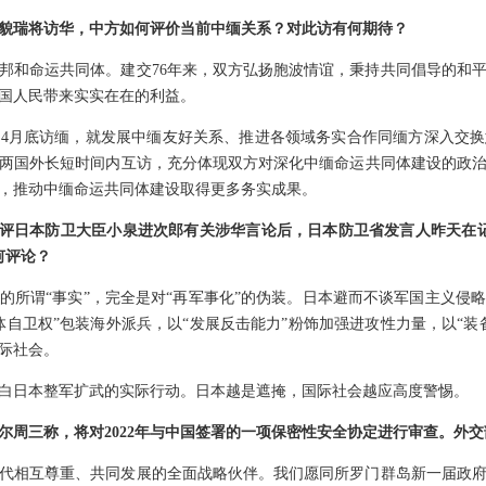
貌瑞将访华，中方如何评价当前中缅关系？对此访有何期待？
邦和命运共同体。建交76年来，双方弘扬胞波情谊，秉持共同倡导的和
国人民带来实实在在的利益。
4月底访缅，就发展中缅友好关系、推进各领域务实合作同缅方深入交
两国外长短时间内互访，充分体现双方对深化中缅命运共同体建设的政
，推动中缅命运共同体建设取得更多务实成果。
日批评日本防卫大臣小泉进次郎有关涉华言论后，日本防卫省发言人昨天在
何评论？
的所谓“事实”，完全是对“再军事化”的伪装。日本避而不谈军国主义侵
体自卫权”包装海外派兵，以“发展反击能力”粉饰加强进攻性力量，以“装
际社会。
白日本整军扩武的实际行动。日本越是遮掩，国际社会越应高度警惕。
尔周三称，将对2022年与中国签署的一项保密性安全协定进行审查。外
代相互尊重、共同发展的全面战略伙伴。我们愿同所罗门群岛新一届政