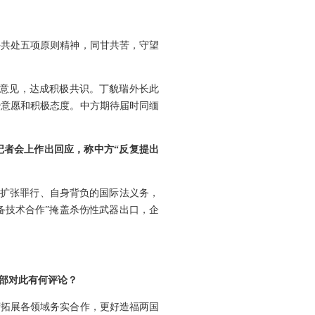
平共处五项原则精神，同甘共苦，守望
换意见，达成积极共识。丁貌瑞外长此
治意愿和积极态度。中方期待届时同缅
记者会上作出回应，称中方“反复提出
略扩张罪行、自身背负的国际法义务，
备技术合作”掩盖杀伤性武器出口，企
交部对此有何评论？
府拓展各领域务实合作，更好造福两国