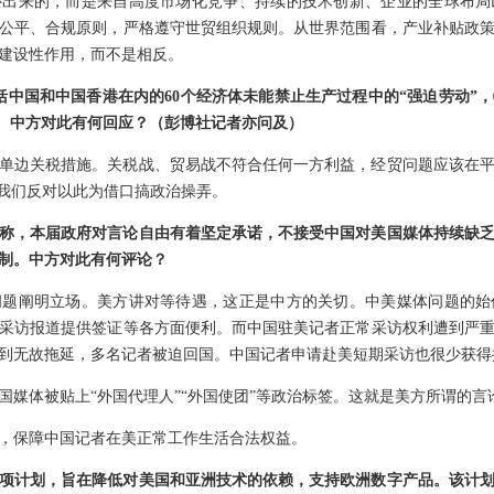
补出来的，而是来自高度市场化竞争、持续的技术创新、企业的全球布局
公平、合规原则，严格遵守世贸组织规则。从世界范围看，产业补贴政
建设性作用，而不是相反。
包括中国和中国香港在内的60个经济体未能禁止生产过程中的“强迫劳动”
关税。中方对此有何回应？（彭博社记者亦问及）
单边关税措施。关税战、贸易战不符合任何一方利益，经贸问题应该在
，我们反对以此为借口搞政治操弄。
称，本届政府对言论自由有着坚定承诺，不接受中国对美国媒体持续缺
制。中方对此有何评论？
问题阐明立场。美方讲对等待遇，这正是中方的关切。中美媒体问题的始
采访报道提供签证等各方面便利。而中国驻美记者正常采访权利遭到严
到无故拖延，多名记者被迫回国。中国记者申请赴美短期采访也很少获得
国媒体被贴上“外国代理人”“外国使团”等政治标签。这就是美方所谓的言
，保障中国记者在美正常工作生活合法权益。
项计划，旨在降低对美国和亚洲技术的依赖，支持欧洲数字产品。该计