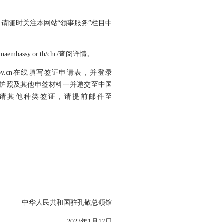
知，请随时关注本网站“领事服务”栏目中
ssy.or.th/chn/查阅详情。
gov.cn在线填写签证申请表，并登录
时间携带护照及其他申签材料一并递交至中国
请其他种类签证，请提前邮件至
中华人民共和国驻孔敬总领馆
2023年1月17日