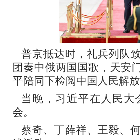
普京抵达时，礼兵列队
团奏中俄两国国歌，天安门
平陪同下检阅中国人民解放
当晚，习近平在人民大
会。
蔡奇、丁薛祥、王毅、