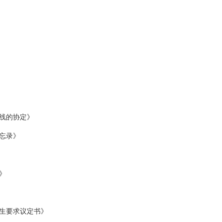
二线的协定》
忘录》
》
生要求议定书》