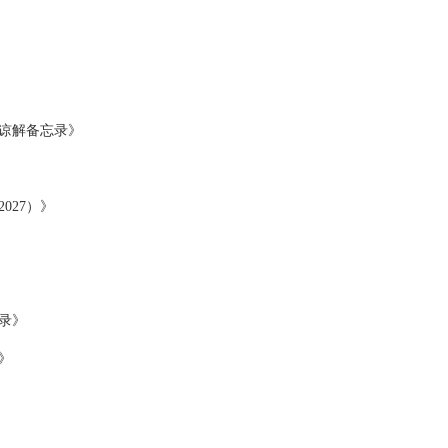
谅解备忘录》
027）》
录》
》