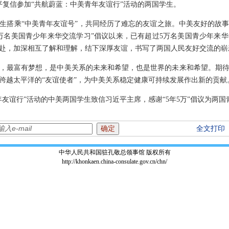
习近平复信参加“共航蔚蓝：中美青年友谊行”活动的两国学生。
生搭乘“中美青年友谊号”，共同经历了难忘的友谊之旅。中美友好的故
邀请5万名美国青少年来华交流学习”倡议以来，已有超过5万名美国青少年
赴，加深相互了解和理解，结下深厚友谊，书写了两国人民友好交流的崭
，最富有梦想，是中美关系的未来和希望，也是世界的未来和希望。期
跨越太平洋的“友谊使者”，为中美关系稳定健康可持续发展作出新的贡献
年友谊行”活动的中美两国学生致信习近平主席，感谢“5年5万”倡议为两
全文打印
中华人民共和国驻孔敬总领事馆 版权所有
http://khonkaen.china-consulate.gov.cn/chn/