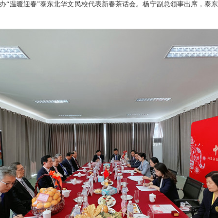
领馆举办“温暖迎春”泰东北华文民校代表新春茶话会。杨宁副总领事出席，