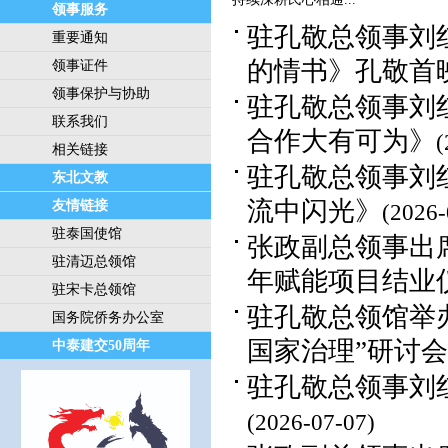
领事服务
驻孔敬总领事刘
重要通知
的情书》孔敬首
领事证件
领事保护与协助
驻孔敬总领事刘
联系我们
合作大有可为》
(
相关链接
驻孔敬总领事刘
东北文教
流中闪光》
友情链接
(2026-
驻泰国使馆
张政副总领事出
驻清迈总领馆
年赋能项目结业
驻宋卡总领馆
驻孔敬总领馆举
国务院侨务办公室
国家治理”研讨会
中泰建交50周年
驻孔敬总领事刘
(2026-07-07)