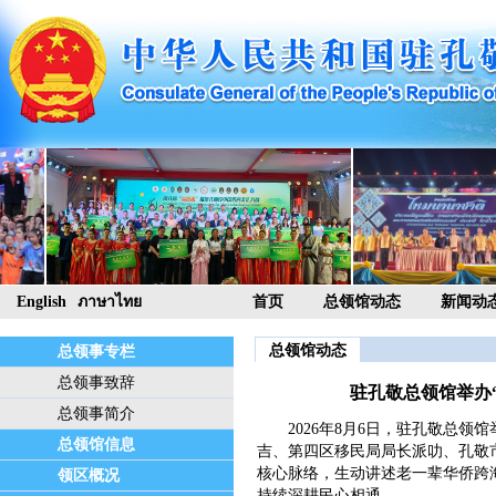
English
ภาษาไทย
首页
总领馆动态
新闻动
总领馆动态
总领事专栏
总领事致辞
驻孔敬总领馆举办
总领事简介
2026年8月6日，驻孔敬总领馆
总领馆信息
吉、第四区移民局局长派叻、孔敬
核心脉络，生动讲述老一辈华侨跨
领区概况
持续深耕民心相通...