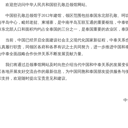
欢迎您访问中华人民共和国驻孔敬总领馆网站。
中国驻孔敬总领馆于2012年建馆，领区范围包括泰国东北部孔敬、呵
南半岛中心，毗邻老挝、柬埔寨，是中南半岛互联互通的重要枢纽，中泰
泰东北部人口和面积均约占全泰国的三分之一，是泰国重要的农业区，泰
当前，中国已经开启全面建设社会主义现代化国家新征程，中泰关系
认真履行职责，同领区各府和各界有识之士共同努力，进一步推进中国和
为中泰全面战略合作伙伴关系不断发展贡献力量。
我们将通过总领事馆网站及时向您介绍当代中国和中泰关系的发展变
区各地开展友好交流合作的最新信息，为中国同胞和泰国朋友提供服务与
和支持，欢迎随时提出宝贵意见和建议。
中华人民共和国驻孔敬总